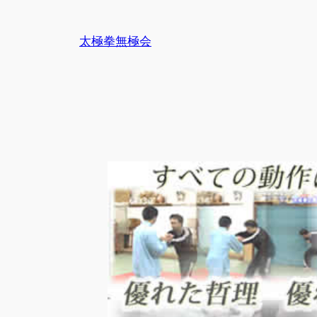
内
容
太極拳無極会
を
ス
キ
ッ
プ